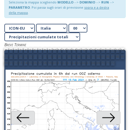
Seleziona la mappa scegliendo
MODELLO
-->
DOMINIO
-->
RUN
-->
PARAMETRO
. Poi passa sugli orari di previsione
sopra e a destra
della mappa
.
Breve Termine
0
1
2
3
4
5
6
7
8
9
10
11
12
13
14
15
16
17
18
19
20
21
22
23
24
25
26
27
28
29
30
31
32
33
34
35
36
37
38
39
40
41
42
43
44
45
46
47
48
49
50
51
52
53
54
55
56
57
58
59
60
61
62
63
64
65
66
67
68
69
70
71
72