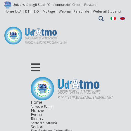
Università degli Studi "G. d’Annunzio" Chieti - Pescara
Home UdA
| DTim&O |
MyPage
|
Webmail Personale
|
Webmail Studenti
Home
News e Eventi
Notizie
Eventi
Ricerca
Settori e Attività
Settori
Produzione Scientifica