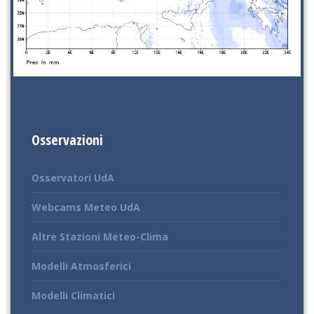
Osservazioni
Osservatori UdA
Webcams Meteo UdA
Altre Stazioni Meteo-Clima
Modelli Atmosferici
Modelli Climatici