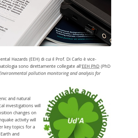
tal Hazards (EEH) di cui il Prof. Di Carlo è vice-
matologia sono direttamente collegate all'
EEH PhD
(PhD
Environmental pollution monitoring and analysis for
enic and natural
al investigations will
osition changes on
quake activity will
r key topics for a
 Earth and