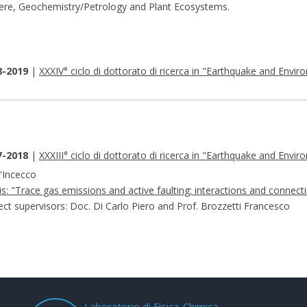
re, Geochemistry/Petrology and Plant Ecosystems.
8-2019
|
XXXIV° ciclo di dottorato di ricerca in "Earthquake and Envi
7-2018
|
XXXIII° ciclo di dottorato di ricerca in "Earthquake and Envi
'Incecco
s: "Trace gas emissions and active faulting: interactions and connect
ct supervisors: Doc. Di Carlo Piero and Prof. Brozzetti Francesco
Laboratorio di Fisica-Chimica