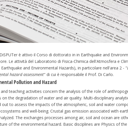
 DiSPUTer è attivo il Corso di dottorato in in Earthquake and Environmen
ore. Le attività del Laboratorio di Fisica-Chimica dell'Atmosfera e Cli
 Earthquake and Environmental Hazards), in particolare nell'area 2 - "
ental hazard assessment
" di cui è responsabile il Prof. Di Carlo.
ental Pollution and Hazard
and teaching activities concern the analysis of the role of anthropog
 on the degradation of water and air quality. Multi-disciplinary analytic
d out to assess the impacts of the atmospheric, soil and water comp
ecosystems and well-being. Crustal gas emission associated with earth
nalyzed. The exchanges processes among air, soil and ocean are othe
cture of the environmental hazard. Basic disciplines are Physics of the