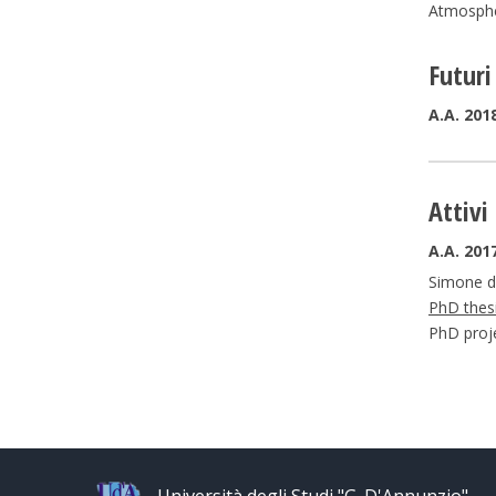
Atmosphe
Futuri
A.A. 201
Attivi
A.A. 201
Simone d
PhD thesi
PhD proje