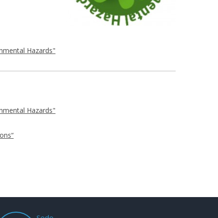
ronmental Hazards"
ronmental Hazards"
ions“
Sede