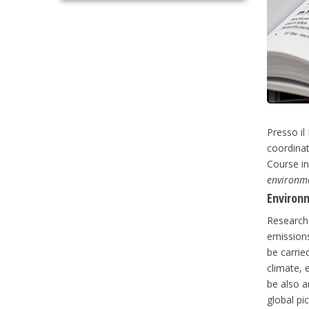
Presso il
coordinat
Course in
environm
Environm
Research 
emissions
be carrie
climate, 
be also a
global pi